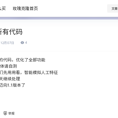
么买
玫瑰克隆首页
文章
所有代码
4
12月
07日
的代码，优化了全部功能
具体请自测
们先用用看，智能模拟人工特征
天继续处理
向1.1版本了
举报