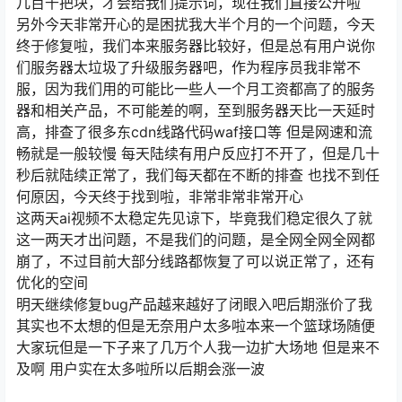
几百千把块，才会给我们提示词，现在我们直接公开啦
另外今天非常开心的是困扰我大半个月的一个问题，今天
终于修复啦，我们本来服务器比较好，但是总有用户说你
们服务器太垃圾了升级服务器吧，作为程序员我非常不
服，因为我们用的可能比一些人一个月工资都高了的服务
器和相关产品，不可能差的啊，至到服务器天比一天延时
高，排查了很多东cdn线路代码waf接口等 但是网速和流
畅就是一般较慢 每天陆续有用户反应打不开了，但是几十
秒后就陆续正常了，我们每天都在不断的排查 也找不到任
何原因，今天终于找到啦，非常非常非常开心
这两天ai视频不太稳定先见谅下，毕竟我们稳定很久了就
这一两天才出问题，不是我们的问题，是全网全网全网都
崩了，不过目前大部分线路都恢复了可以说正常了，还有
优化的空间
明天继续修复bug产品越来越好了闭眼入吧后期涨价了我
其实也不太想的但是无奈用户太多啦本来一个篮球场随便
大家玩但是一下子来了几万个人我一边扩大场地 但是来不
及啊 用户实在太多啦所以后期会涨一波