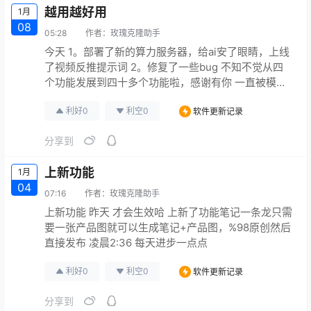
越用越好用
1月
08
05:28
作者：
玫瑰克隆助手
今天 1。部署了新的算力服务器，给ai安了眼睛，上线
了视频反推提示词 2。修复了一些bug 不知不觉从四
个功能发展到四十多个功能啦，感谢有你 一直被模
仿，请认真即刻ai谨防被骗 一直都没涨价，感谢四个
利好
0
利空
0
软件更新记录
功能的时候都愿意相信我们的用户 到现在四十多个我
们也没有涨价，我们是真的爱你们啊!后期就真的要涨
分享到
价了噢 还有啊 遇到bug不要急 反馈给我就好了我们会
第一时间修复 你可以先用其他功能体验即可 4:29…
上新功能
1月
04
07:16
作者：
玫瑰克隆助手
上新功能 昨天 才会生效哈 上新了功能笔记一条龙只需
要一张产品图就可以生成笔记+产品图，%98原创然后
直接发布 凌晨2:36 每天进步一点点
利好
0
利空
0
软件更新记录
分享到