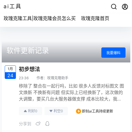
ai工具
玫瑰克隆工具|玫瑰克隆会员怎么买
玫瑰克隆首页
软件更新记录
我要爆料
初步想法
1月
24
23:36
作者：
玫瑰克隆助手
移除了 整合在一起行吗，比如 很多人反馈对标图文 图
文焕新 不换新有问题 但实际上已经换新了，这次做的
大调整，要买几台大服务器做支撑 成本比较大，我们
移除了 的确会让用户感觉失望，但是我们不走面子工
利好
0
利空
0
即刻ai工具持续更新
程，用户看着有几百个功能 但是实际上用一次就不用
了 有什么用？ 我们移除是换成更好用的 不走搬运形式
分享到
了 而是自己干爆款 +笔记一条龙的联合 并发布 这是我
的想法 你们觉得呢 关于有的兄弟反馈 AI 视频…