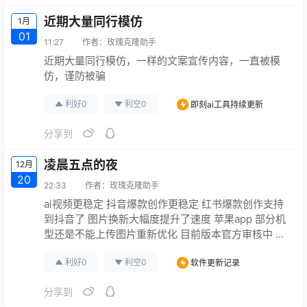
近期大量同行模仿
1月
01
11:27
作者：
玫瑰克隆助手
近期大量同行模仿，一样的文案宣传内容，一直被模
仿，谨防被骗
利好
0
利空
0
即刻ai工具持续更新
分享到
凌晨五点的夜
12月
20
22:33
作者：
玫瑰克隆助手
ai视频更稳定 抖音爆款创作更稳定 红书爆款创作支持
到抖音了 图片换新大幅度提升了速度 苹果app 部分机
型还是不能上传图片重新优化 目前版本官方审核中 截
图克隆部分机型无法下载 解决了无法跳转到抖音发布
利好
0
利空
0
软件更新记录
爆款克隆大幅度提速 爱 并修复了已知bug 凌晨5:00的
夜 非常充实 遇到任何问题 请不要急 不要慌 先忙其他
分享到
的事情就行我们会收集并第一时间修复 谢谢