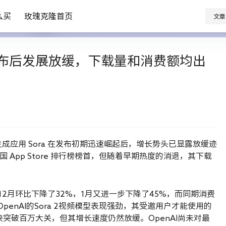
么买
玫瑰克隆首页
文章
应用在发布后发展放缓，下载量和消费额均出
生成应用 Sora 在发布初期迅速崛起后，增长势头已显露放缓迹
国 App Store 排行榜榜首，但随着早期热度的消退，其下载
载量在12月环比下降了32%，1月又进一步下降了45%，而同期消费
OpenAI的Sora 2视频模型表现强劲，其受邀用户才能使用的
PT更快突破百万大关，但其增长速度仍然放缓。OpenAI尚未对最